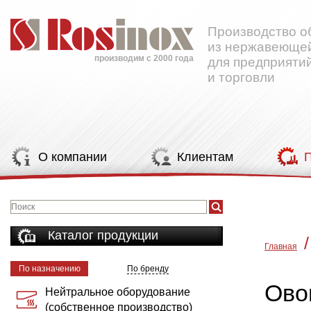
Производство о
из нержавеющей
производим с 2000 года
для предприяти
и торговли
О компании
Клиентам
П
Каталог продукции
/
Главная
По назначению
По бренду
Ово
Нейтральное оборудование
(собственное производство)